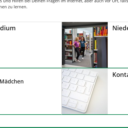
 und Hilfen bei Deinen Fragen im Internet, aber auch vor Ort, fal
en zu lernen.
udium
Nied
Kont
r Mädchen