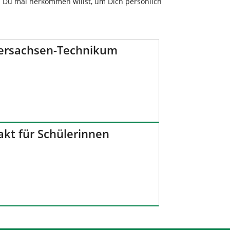
ls Du mal herkommen willst, um Dich persönlich
ersachsen-Technikum
akt für Schülerinnen