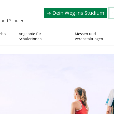
➔ Dein Weg ins Studium
r und Schulen
ebot
Angebote für
Messen und
(
Schülerinnen
Veranstaltungen
c
u
r
r
e
n
t
)