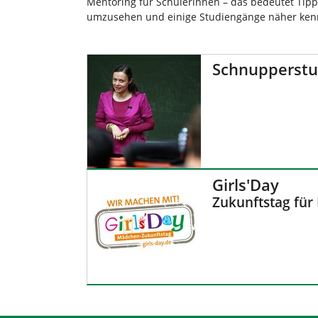
Mentoring für Schülerinnen – das bedeutet Tipps
h
umzusehen und einige Studiengänge näher kenn
i
e
r
Schnupperst
:
Girls'Day
Zukunftstag fü